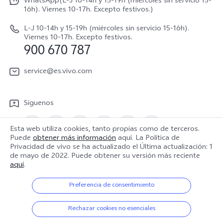
V70 FE
WhatsApp(L-J 10-14h y 15-19h (miércoles sin servicio 15-
Manual de usuario
16h). Viernes 10-17h. Excepto festivos.)
Acerca de nosotros
V70 Lite 5G
Actualización de sistema
L-J 10-14h y 15-19h (miércoles sin servicio 15-16h).
Sostenibilidad
Viernes 10-17h. Excepto festivos.
Y31 5G
900 670 787
Actualizar registro
Centro de privacidad de vivo
Y21 5G
Instrucciones de Garantía
service@es.vivo.com
Descargar LUT para restaurar el Log
Síguenos
Esta web utiliza cookies, tanto propias como de terceros.
Puede
obtener más información
aquí. La Política de
Privacidad de vivo se ha actualizado el
Última actualización: 1
España | Seleccione país/región
de mayo de 2022
. Puede obtener su versión más reciente
aquí
.
Preferencia de consentimiento
© 2026 vivo Mobile Communication Co., Ltd. Todos los derechos
reservados.
Rechazar cookies no esenciales
Política de privacidad
|
Política de cookies
|
Soporte de privacidad
|