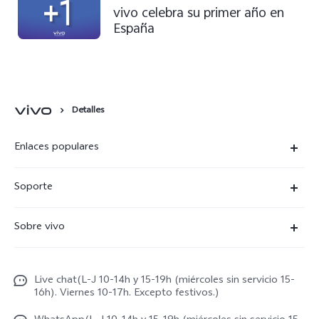
vivo celebra su primer año en
España
Detalles
Enlaces populares
X300 Ultra
Soporte
X300 Pro
Preguntas frecuentes
Sobre vivo
X300
Centros de servicio
Noticias
X300 FE
Autenticación de IMEI
Live chat(L-J 10-14h y 15-19h (miércoles sin servicio 15-
Netiqueta vivo
V70 5G
16h). Viernes 10-17h. Excepto festivos.)
Gestión de reparaciones
Avisos legales