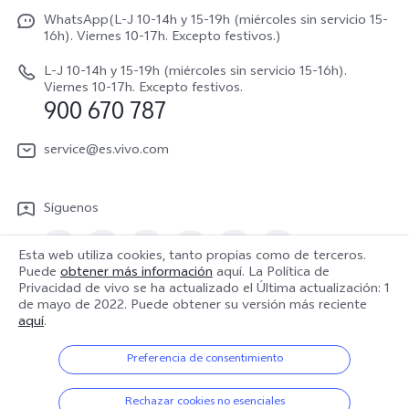
Avisos legales
V70 FE
WhatsApp(L-J 10-14h y 15-19h (miércoles sin servicio 15-
Manual de usuario
16h). Viernes 10-17h. Excepto festivos.)
Acerca de nosotros
V70 Lite 5G
Actualización de sistema
L-J 10-14h y 15-19h (miércoles sin servicio 15-16h).
Sostenibilidad
Viernes 10-17h. Excepto festivos.
Y31 5G
900 670 787
Actualizar registro
Centro de privacidad de vivo
Y21 5G
Instrucciones de Garantía
service@es.vivo.com
Descargar LUT para restaurar el Log
Síguenos
Esta web utiliza cookies, tanto propias como de terceros.
Puede
obtener más información
aquí. La Política de
Privacidad de vivo se ha actualizado el
Última actualización: 1
España | Seleccione país/región
de mayo de 2022
. Puede obtener su versión más reciente
aquí
.
Preferencia de consentimiento
© 2026 vivo Mobile Communication Co., Ltd. Todos los derechos
reservados.
Rechazar cookies no esenciales