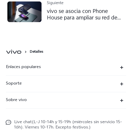
tecnologías habilitadoras de 6G
Siguiente
vivo se asocia con Phone
House para ampliar su red de
venta al público en España
Detalles
Enlaces populares
X300 Ultra
Soporte
X300 Pro
Preguntas frecuentes
Sobre vivo
X300
Centros de servicio
Noticias
X300 FE
Autenticación de IMEI
Live chat(L-J 10-14h y 15-19h (miércoles sin servicio 15-
Netiqueta vivo
V70 5G
16h). Viernes 10-17h. Excepto festivos.)
Gestión de reparaciones