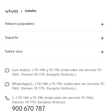
Detalles
Enlaces populares
X300 Ultra
Soporte
X300 Pro
Preguntas frecuentes
Sobre vivo
X300
Centros de servicio
Noticias
X300 FE
Autenticación de IMEI
Live chat(L-J 10-14h y 15-19h (miércoles sin servicio 15-
Netiqueta vivo
V70 5G
16h). Viernes 10-17h. Excepto festivos.)
Gestión de reparaciones
Avisos legales
V70 FE
WhatsApp(L-J 10-14h y 15-19h (miércoles sin servicio 15-
Manual de usuario
16h). Viernes 10-17h. Excepto festivos.)
Acerca de nosotros
V70 Lite 5G
Actualización de sistema
L-J 10-14h y 15-19h (miércoles sin servicio 15-16h).
Sostenibilidad
Viernes 10-17h. Excepto festivos.
Y31 5G
900 670 787
Actualizar registro