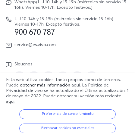
V70 FE
WhatsApp(L-J 10-14h y 15-19h (miércoles sin servicio 15-
Manual de usuario
16h). Viernes 10-17h. Excepto festivos.)
Acerca de nosotros
V70 Lite 5G
Actualización de sistema
L-J 10-14h y 15-19h (miércoles sin servicio 15-16h).
Sostenibilidad
Viernes 10-17h. Excepto festivos.
Y31 5G
900 670 787
Actualizar registro
Centro de privacidad de vivo
Y21 5G
Instrucciones de Garantía
service@es.vivo.com
Descargar LUT para restaurar el Log
Síguenos
Esta web utiliza cookies, tanto propias como de terceros.
Puede
obtener más información
aquí. La Política de
Privacidad de vivo se ha actualizado el
Última actualización: 1
España | Seleccione país/región
de mayo de 2022
. Puede obtener su versión más reciente
aquí
.
Preferencia de consentimiento
© 2026 vivo Mobile Communication Co., Ltd. Todos los derechos
reservados.
Rechazar cookies no esenciales
Política de privacidad
|
Política de cookies
|
Soporte de privacidad
|