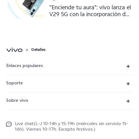
"Enciende tu aura": vivo lanza el
V29 5G con la incorporación de
Aura Light
Detalles
Enlaces populares
X300 Ultra
Soporte
X300 Pro
Preguntas frecuentes
Sobre vivo
X300
Centros de servicio
Noticias
X300 FE
Autenticación de IMEI
Live chat(L-J 10-14h y 15-19h (miércoles sin servicio 15-
Netiqueta vivo
V70 5G
16h). Viernes 10-17h. Excepto festivos.)
Gestión de reparaciones
Avisos legales