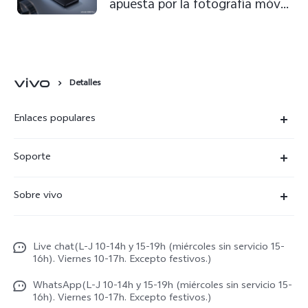
apuesta por la fotografía móvil:
así es el X90 Pro
Detalles
Enlaces populares
X300 Ultra
Soporte
X300 Pro
Preguntas frecuentes
Sobre vivo
X300
Centros de servicio
Noticias
X300 FE
Autenticación de IMEI
Live chat(L-J 10-14h y 15-19h (miércoles sin servicio 15-
Netiqueta vivo
V70 5G
16h). Viernes 10-17h. Excepto festivos.)
Gestión de reparaciones
Avisos legales
V70 FE
WhatsApp(L-J 10-14h y 15-19h (miércoles sin servicio 15-
Manual de usuario
16h). Viernes 10-17h. Excepto festivos.)
Acerca de nosotros