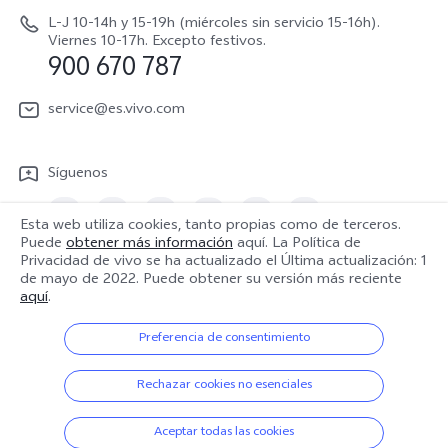
V70 Lite 5G
Actualización de sistema
L-J 10-14h y 15-19h (miércoles sin servicio 15-16h).
Sostenibilidad
Viernes 10-17h. Excepto festivos.
Y31 5G
900 670 787
Actualizar registro
Centro de privacidad de vivo
Y21 5G
Instrucciones de Garantía
service@es.vivo.com
Descargar LUT para restaurar el Log
Síguenos
Esta web utiliza cookies, tanto propias como de terceros.
Puede
obtener más información
aquí. La Política de
Privacidad de vivo se ha actualizado el
Última actualización: 1
España | Seleccione país/región
de mayo de 2022
. Puede obtener su versión más reciente
aquí
.
Preferencia de consentimiento
© 2026 vivo Mobile Communication Co., Ltd. Todos los derechos
reservados.
Rechazar cookies no esenciales
Política de privacidad
|
Política de cookies
|
Soporte de privacidad
|
Política de Datos
|
Configuración de Cookies
Aceptar todas las cookies