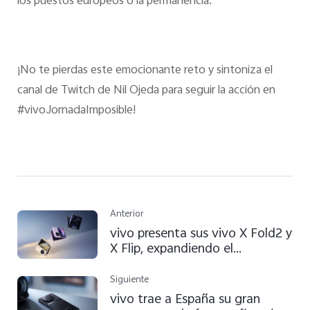
los puestos europeos o la permanencia.
¡No te pierdas este emocionante reto y sintoniza el
canal de Twitch de Nil Ojeda para seguir la acción en
#vivoJornadaImposible!
Anterior
vivo presenta sus vivo X Fold2 y
X Flip, expandiendo el
segmento de los plegables
Flagship con características
Siguiente
únicas
vivo trae a España su gran