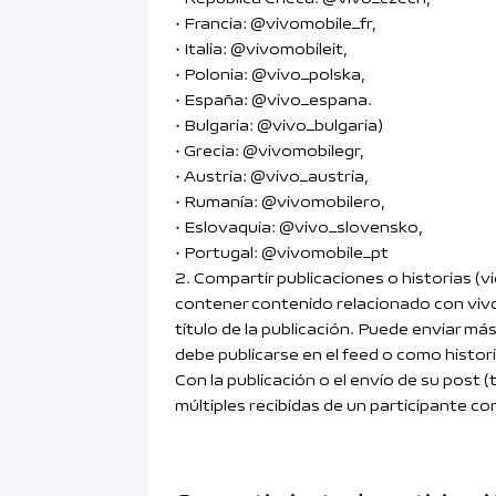
• Francia: @vivomobile_fr,
• Italia: @vivomobileit,
• Polonia: @vivo_polska,
• España: @vivo_espana.
• Bulgaria: @vivo_bulgaria)
• Grecia: @vivomobilegr,
• Austria: @vivo_austria,
• Rumanía: @vivomobilero,
• Eslovaquia: @vivo_slovensko,
• Portugal: @vivomobile_pt
2. Compartir publicaciones o historias (
contener contenido relacionado con vivo 
título de la publicación. Puede enviar m
debe publicarse en el feed o como histori
Con la publicación o el envío de su post
múltiples recibidas de un participante c