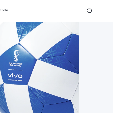
ienda
V70 FE
V70 Lite 5G
Y31 5G
nuevo
nuevo