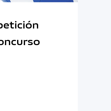
etición
concurso