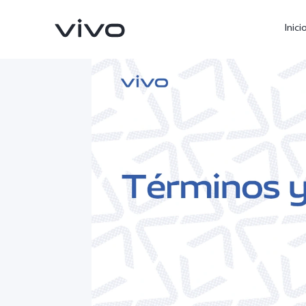
Inici
X300 Ultra
X300 FE
nuevo
nuevo