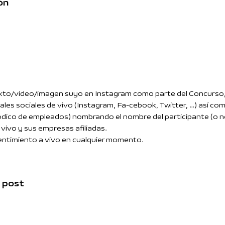
ón
 texto/video/imagen suyo en Instagram como parte del Concurso, 
canales sociales de vivo (Instagram, Fa-cebook, Twitter, …) así 
iódico de empleados) nombrando el nombre del participante (o n
vivo y sus empresas afiliadas.
entimiento a vivo en cualquier momento.
l post