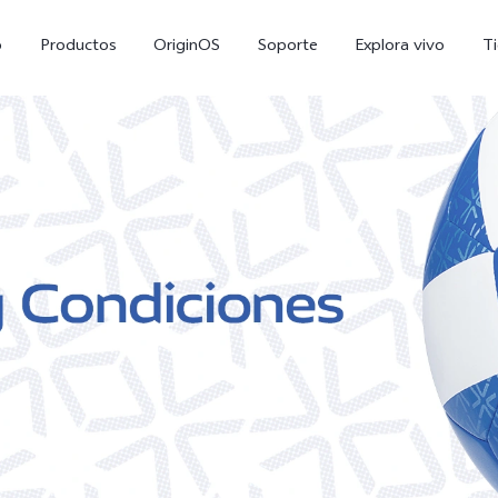
o
Productos
OriginOS
Soporte
Explora vivo
T
X300 Pro
V70 5G
nuevo