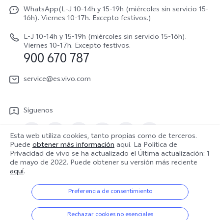
Avisos legales
V70 FE
WhatsApp(L-J 10-14h y 15-19h (miércoles sin servicio 15-
Manual de usuario
16h). Viernes 10-17h. Excepto festivos.)
Acerca de nosotros
V70 Lite 5G
Actualización de sistema
L-J 10-14h y 15-19h (miércoles sin servicio 15-16h).
Sostenibilidad
Viernes 10-17h. Excepto festivos.
Y31 5G
900 670 787
Actualizar registro
Centro de privacidad de vivo
Y21 5G
Instrucciones de Garantía
service@es.vivo.com
Descargar LUT para restaurar el Log
Síguenos
Esta web utiliza cookies, tanto propias como de terceros.
Puede
obtener más información
aquí. La Política de
Privacidad de vivo se ha actualizado el
Última actualización: 1
España | Seleccione país/región
de mayo de 2022
. Puede obtener su versión más reciente
aquí
.
Preferencia de consentimiento
© 2026 vivo Mobile Communication Co., Ltd. Todos los derechos
reservados.
Rechazar cookies no esenciales