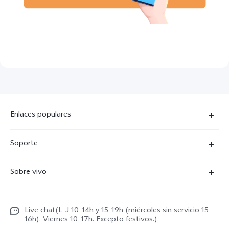
Enlaces populares
X300 Ultra
Soporte
X300 Pro
Preguntas frecuentes
Sobre vivo
X300
Centros de servicio
Noticias
X300 FE
Autenticación de IMEI
Live chat(L-J 10-14h y 15-19h (miércoles sin servicio 15-
Netiqueta vivo
V70 5G
16h). Viernes 10-17h. Excepto festivos.)
Gestión de reparaciones