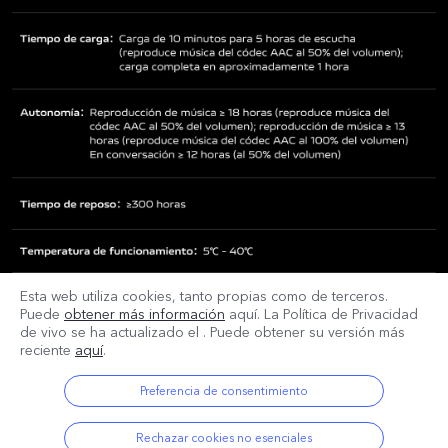
Esta web utiliza cookies, tanto propias como de terceros.
Puede
obtener más información
aquí. La Política de Privacidad
de vivo se ha actualizado el
. Puede obtener su versión más
reciente
aquí
.
Preferencia de consentimiento
Rechazar cookies no esenciales