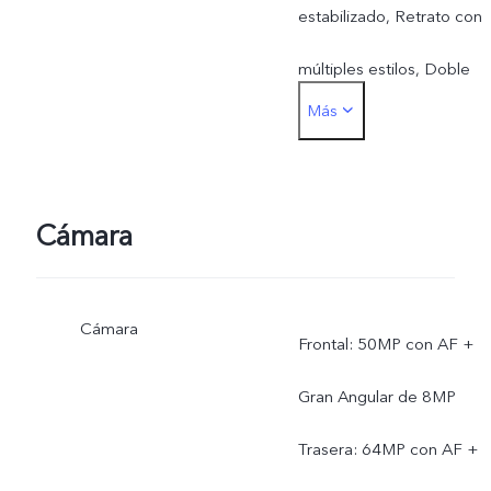
estabilizado, Retrato con
múltiples estilos, Doble
Más
Exposición, Belleza facial
en vídeo, Vídeo Dual,
Cámara lenta, Alta
Cámara
resolución (50MP), Live
Cámara
Photo, Pegatinas de
Frontal: 50MP con AF +
Realidad Aumentada,
Gran Angular de 8MP
Retrato natural.
​Trasera: 64MP con AF +
​ Trasera: Autoenfoque de