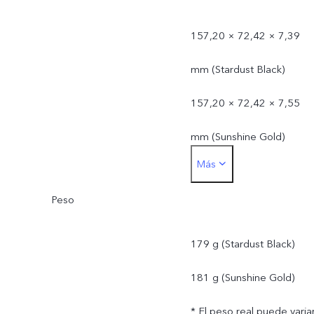
157,20 × 72,42 × 7,39
mm (Stardust Black)
157,20 × 72,42 × 7,55
mm (Sunshine Gold)
Más
* Las dimensiones reales
Peso
pueden variar en función
de los procesos, el
179 g (Stardust Black)
método de medición y los
181 g (Sunshine Gold)
suministros de materiales.
* El peso real puede varia