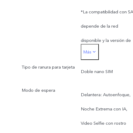
*La compatibilidad con S
depende de la red
disponible y la versión de
Más
software. El uso real de la
Tipo de ranura para tarjeta
banda de frecuencia de la
Doble nano SIM
red depende de la
Modo de espera
Delantera: Autoenfoque,
implementación del
Noche Extrema con IA,
proveedor de servicios d
Video Selfie con rostro
Internet local.