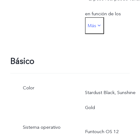
en función de los
Más
procesos, el método de
medición y los suministros
de materiales.
Básico
Color
Stardust Black, Sunshine
Gold
Sistema operativo
Funtouch OS 12