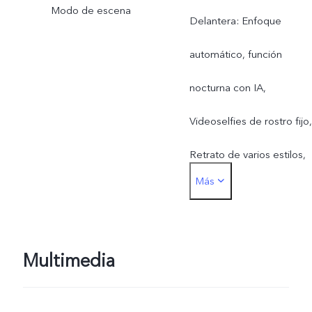
Modo de escena
Delantera: Enfoque
Dual, Doble Exposición,
automático, función
Documentos, Panorámica
nocturna con IA,
Pro, Ultra estabilización.
Videoselfies de rostro fijo,
Retrato de varios estilos,
Más
Doble exposición, Modo
Belleza en vídeo, Vídeo d
vista dual, Cámara lenta,
Multimedia
Alta resolución (50 MP),