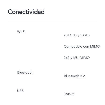
Conectividad
bokeh, Alta resolución (64
MP), Foto con movimiento
Wi-Fi
Stickers de realidad
2,4 GHz y 5 GHz
aumentada, Cámara lenta
Compatible con MIMO
Cámara rápida, Vídeo de
2x2 y MU-MIMO
vista dual, Doble
Bluetooth
Bluetooth 5.2
exposición, Documentos,
Panorámica, Profesional,
USB
USB-C
Ultraestabilización