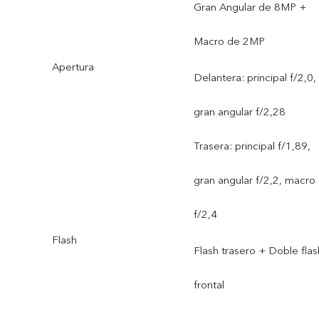
Gran Angular de 8MP +
ojos, Noche, Noche Gran
Macro de 2MP
Apertura
Angular, Super Macro,
Delantera: principal f/2,0,
Retrato Bokeh, Filtros de
gran angular f/2,28
retrato, Bokeh (Efecto
Trasera: principal f/1,89,
destello), Alta resolución
gran angular f/2,2, macro
(64MP), Live Photo,
f/2,4
Etiquetas Realidad
Flash
Flash trasero + Doble flas
Aumentada, Cámara lenta
frontal
Intervalo de tiempo, Vista