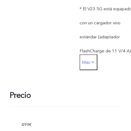
* El V23 5G está equipad
con un cargador vivo
estándar (adaptador
FlashCharge de 11 V/4 A)
Más
y admite hasta 44 W. La
potencia de carga real se
ajusta dinámicamente a
Precio
medida que cambia la
situación y está sujeta al
499€