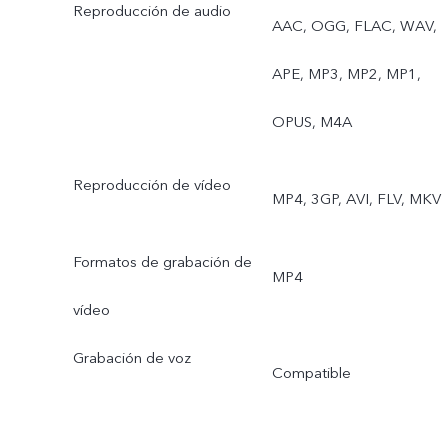
Reproducción de audio
Foto con movimiento,
AAC, OGG, FLAC, WAV,
Stickers de realidad
APE, MP3, MP2, MP1,
aumentada, Retrato
OPUS, M4A
natural
Reproducción de vídeo
MP4, 3GP, AVI, FLV, MKV
Trasera: Enfoque
automático de ojos,
Formatos de grabación de
MP4
Noche, Noche ultramplia,
vídeo
Supermacro, Retrato
Grabación de voz
Compatible
bokeh, Filtros de retratos,
Retrato de destellos de