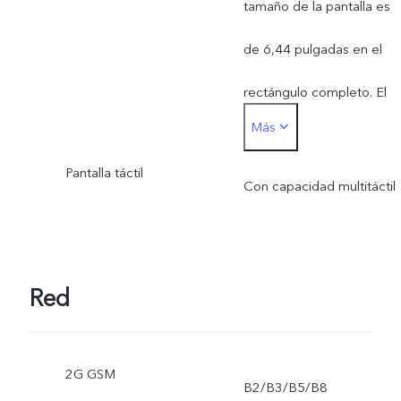
tamaño de la pantalla es
de 6,44 pulgadas en el
rectángulo completo. El
Más
área de visualización real
Pantalla táctil
es ligeramente más
Con capacidad multitáctil
pequeña.
Red
2G GSM
B2/B3/B5/B8