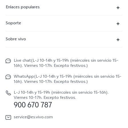
Enlaces populares
X300 Ultra
Soporte
X300 Pro
Preguntas frecuentes
Sobre vivo
X300
Centros de servicio
Noticias
X300 FE
Autenticación de IMEI
Live chat(L-J 10-14h y 15-19h (miércoles sin servicio 15-
Netiqueta vivo
V70 5G
16h). Viernes 10-17h. Excepto festivos.)
Gestión de reparaciones
Avisos legales
V70 FE
WhatsApp(L-J 10-14h y 15-19h (miércoles sin servicio 15-
Manual de usuario
16h). Viernes 10-17h. Excepto festivos.)
Acerca de nosotros
V70 Lite 5G
Actualización de sistema
L-J 10-14h y 15-19h (miércoles sin servicio 15-16h).
Sostenibilidad
Viernes 10-17h. Excepto festivos.
Y31 5G
900 670 787
Actualizar registro
Centro de privacidad de vivo
Y21 5G
Instrucciones de Garantía
service@es.vivo.com