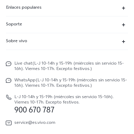
Enlaces populares
X300 Ultra
Soporte
X300 Pro
Preguntas frecuentes
Sobre vivo
X300
Centros de servicio
Noticias
X300 FE
Autenticación de IMEI
Live chat(L-J 10-14h y 15-19h (miércoles sin servicio 15-
Netiqueta vivo
V70 5G
16h). Viernes 10-17h. Excepto festivos.)
Gestión de reparaciones
Avisos legales
V70 FE
WhatsApp(L-J 10-14h y 15-19h (miércoles sin servicio 15-
Manual de usuario
16h). Viernes 10-17h. Excepto festivos.)
Acerca de nosotros
V70 Lite 5G
Actualización de sistema
L-J 10-14h y 15-19h (miércoles sin servicio 15-16h).
Sostenibilidad
Viernes 10-17h. Excepto festivos.
Y31 5G
900 670 787
Actualizar registro
Centro de privacidad de vivo
Y21 5G
Instrucciones de Garantía
service@es.vivo.com