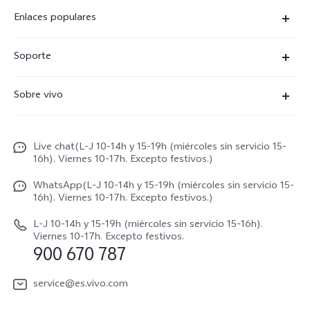
Enlaces populares
X300 Ultra
Soporte
X300 Pro
Preguntas frecuentes
Sobre vivo
X300
Centros de servicio
Noticias
X300 FE
Autenticación de IMEI
Live chat(L-J 10-14h y 15-19h (miércoles sin servicio 15-
Netiqueta vivo
V70 5G
16h). Viernes 10-17h. Excepto festivos.)
Gestión de reparaciones
Avisos legales
V70 FE
WhatsApp(L-J 10-14h y 15-19h (miércoles sin servicio 15-
Manual de usuario
16h). Viernes 10-17h. Excepto festivos.)
Acerca de nosotros
V70 Lite 5G
Actualización de sistema
L-J 10-14h y 15-19h (miércoles sin servicio 15-16h).
Sostenibilidad
Viernes 10-17h. Excepto festivos.
Y31 5G
900 670 787
Actualizar registro
Centro de privacidad de vivo
Y21 5G
Instrucciones de Garantía
service@es.vivo.com