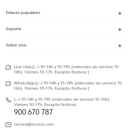
Enlaces populares
X300 Ultra
Soporte
X300 Pro
Preguntas frecuentes
Sobre vivo
X300
Centros de servicio
Noticias
X300 FE
Autenticación de IMEI
Live chat(L-J 10-14h y 15-19h (miércoles sin servicio 15-
Netiqueta vivo
V70 5G
16h). Viernes 10-17h. Excepto festivos.)
Gestión de reparaciones
Avisos legales
V70 FE
WhatsApp(L-J 10-14h y 15-19h (miércoles sin servicio 15-
Manual de usuario
16h). Viernes 10-17h. Excepto festivos.)
Acerca de nosotros
V70 Lite 5G
Actualización de sistema
L-J 10-14h y 15-19h (miércoles sin servicio 15-16h).
Sostenibilidad
Viernes 10-17h. Excepto festivos.
Y31 5G
900 670 787
Actualizar registro
Centro de privacidad de vivo
Y21 5G
Instrucciones de Garantía
service@es.vivo.com