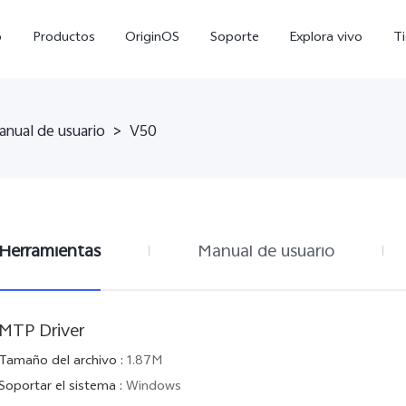
o
Productos
OriginOS
Soporte
Explora vivo
T
anual de usuario
>
V50
Herramientas
Manual de usuario
X300 Pro
V70 5G
nuevo
MTP Driver
Tamaño del archivo
:
1.87M
Soportar el sistema
:
Windows