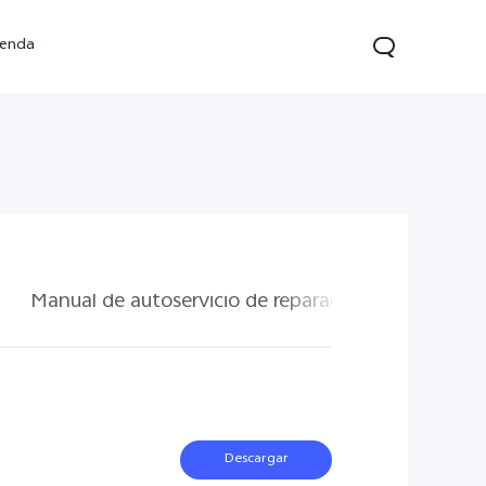
ienda
Manual de autoservicio de reparación
V70 FE
V70 Lite 5G
Y31 5G
nuevo
nuevo
Descargar