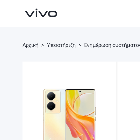
Αρχική
>
Υποστήριξη
>
Ενημέρωση συστήματο
X90 Pro
V29 Lite 5G
νέο
νέο