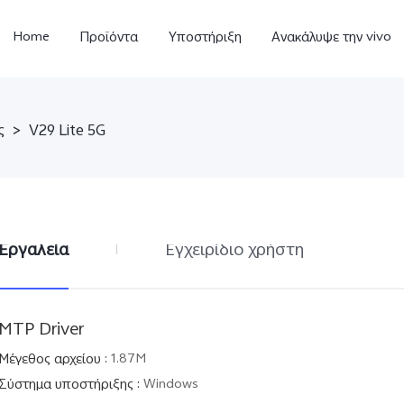
Home
Προϊόντα
Υποστήριξη
Ανακάλυψε την vivo
ς
>
V29 Lite 5G
Εργαλεία
Εγχειρίδιο χρήστη
V23 5G
Y35
Y
νέο
νέο
MTP Driver
Μέγεθος αρχείου
:
1.87M
Σύστημα υποστήριξης
:
Windows