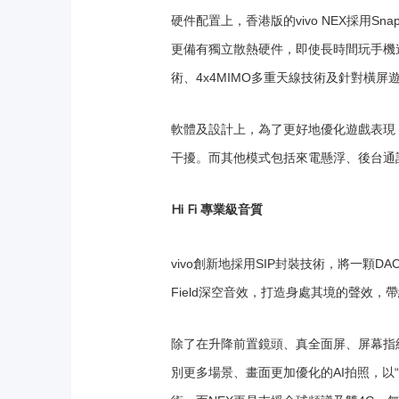
硬件配置上，香港版的vivo NEX採用Snap
更備有獨立散熱硬件，即使長時間玩手機
術、4x4MIMO多重天線技術及針對橫
軟體及設計上，為了更好地優化遊戲表現，v
干擾。而其他模式包括來電懸浮、後台通
Hi Fi 專業級音質
vivo創新地採用SIP封裝技術，將一顆DAC
Field深空音效，打造身處其境的聲效，
除了在升降前置鏡頭、真全面屏、屏幕指紋
別更多場景、畫面更加優化的AI拍照，以“