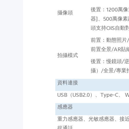
後置：
1200
萬像
攝像頭
器
]
、
500
萬像素
頭支持
OIS
自動
前置：動態照片
前置全景
/AR
貼
拍攝模式
後置：慢鏡頭
/
攝）
/
全景
/
專業
資料連接
USB
（
USB2.0
）、
Type-C
、
W
感應器
重力感應器、光敏感應器、接
提通話