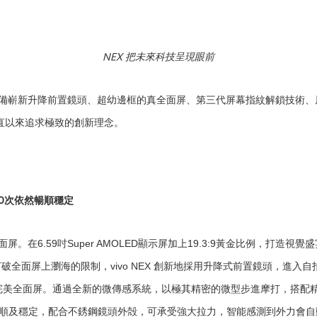
NEX 把未來科技呈現眼前
港，配備嶄新升降前置鏡頭、超幼邊框的真全面屏、第三代屏幕指紋解鎖技術
一直以來追求極致的創新理念。
000次依然暢順穩定
面屏。在6.59吋Super AMOLED顯示屏加上19.3:9黃金比例，打造
打破全面屏上瀏海的限制，vivo NEX 創新地採用升降式前置鏡頭，進
完美全面屏。通過全新的微傳感系統，以極其精密的微型步進摩打，搭配
然暢順及穩定，配合不銹鋼鏡頭外殻，可承受強大拉力，智能感測到外力會