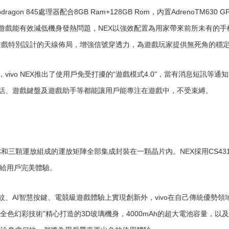
dragon 845處理器配合8GB Ram+128GB Rom，內置AdrenoTM
遊戲能有效減低機身發熱問題，NEX以強效配置為用家帶來前所未有的手機
屏遊戲特別設計的天線佈局，增強信號穿透力，為遊戲玩家提供無死角的穩
ivo NEX推出了使用戶免受打擾的“遊戲模式4.0"，當有消息短訊等
話、遊戲鍵盤及遊戲助手等都能讓用戶能專注在遊戲中，不受束縛。
和三顆運放組成的運放矩陣全部集成封裝在一顆晶片內。NEX採用CS43199+SSM
帶給用戶完美體驗。
、AI智慧按鍵、電競級遊戲體驗上實現創新外，vivo在自己傳統優勢
全色幻彩技術”精心打造的3D玻璃機身，4000mAh的超大電池容量，以及