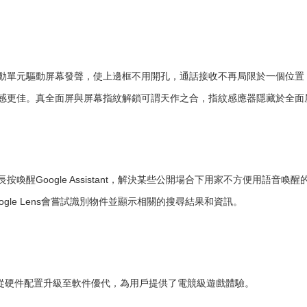
振動單元驅動屏幕發聲，使上邊框不用開孔，通話接收不再局限於一個位置
感更佳。真全面屏與屏幕指紋解鎖可謂天作之合，指紋感應器隱藏於全面
按喚醒Google Assistant，解決某些公開場合下用家不方便用語音
Google Lens會嘗試識別物件並顯示相關的搜尋結果和資訊。
備"，從硬件配置升級至軟件優代，為用戶提供了電競級遊戲體驗。