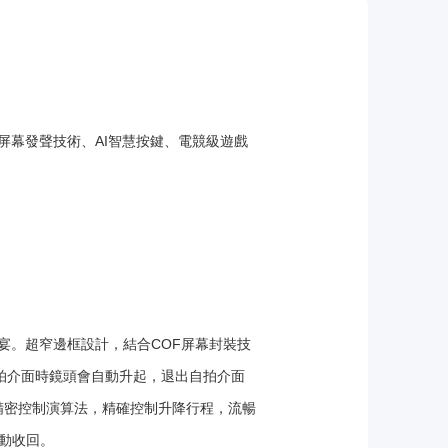
、屏幕發聲技術、AI智慧按鍵、電競級遊戲
視覺盛宴。超窄邊框設計，結合COF屏幕封裝技
入自拍介面時鏡頭會自動升起，退出自拍介面
精密控制演算法，精確控制升降行程，流暢
自動收回。