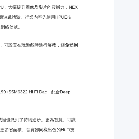
630 GPU，大幅提升圖像及影片的震撼力，NEX
遊戲體驗。行業內率先使用HPUE技
定網絡信號。
通知，可設置在玩遊戲時進行屏蔽，避免受到
6322 Hi Fi Dac，配合Deep
領域裡也做到了持續進步。更為智慧、可識
更節省面積、音質卻同樣出色的Hi-Fi技