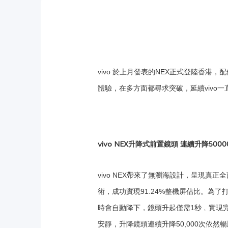
vivo 於上月發表的NEX正式登陸香
體驗，在多方面都尋求突破，延續vivo
vivo NEX升降式前置鏡頭 連續升降50
vivo NEX帶來了無瀏海設計，呈現真正全
術，成功實現91.24%整機屏佔比。為了
時會自動降下，鏡頭升起僅需1秒﹐實現
安靜，升降鏡頭連續升降50,000次依