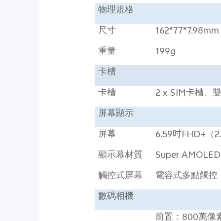
物理規格
尺寸
162*77*7.98mm
重量
199g
卡槽
卡槽
2 x SIM
卡槽、
屏幕顯示
屏幕
6.59
吋
FHD+
（
2
顯示幕材質
Super AMOLED
觸控式屏幕
電容式多點觸控
數碼相機
前置：
800
萬像