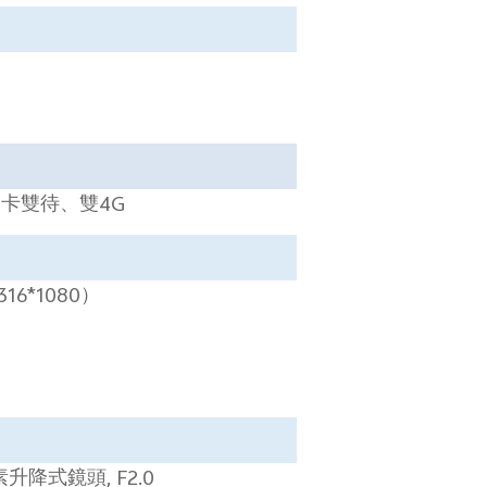
雙卡雙待、雙
4G
316*1080
）
素升降式鏡頭
, F2.0