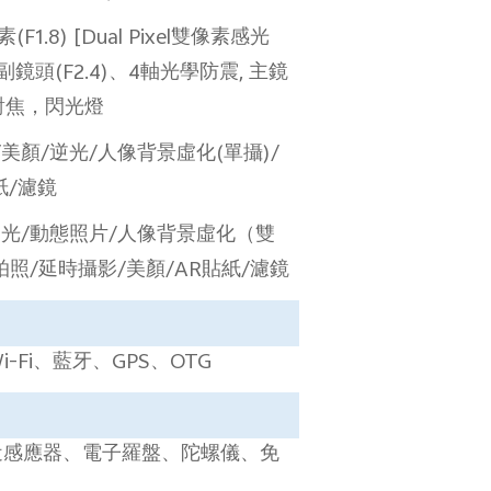
素
(F1.8) [Dual Pixel
雙像素感光
副鏡頭
(F2.4)
、
4
軸光學防震
,
主鏡
對焦，閃光燈
/
美顏
/
逆光
/
人像背景虛化
(
單攝
)/
紙
/
濾鏡
逆光
/
動態照片
/
人像背景虛化（雙
拍照
/
延時攝影
/
美顏
/AR
貼紙
/
濾鏡
i-Fi
、藍牙、
GPS
、
OTG
近感應器、電子羅盤、陀螺儀、免