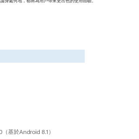
無論身處何地，都將為用戶帶來更出色的使用體驗。
0
（基於
Android 8.1
）