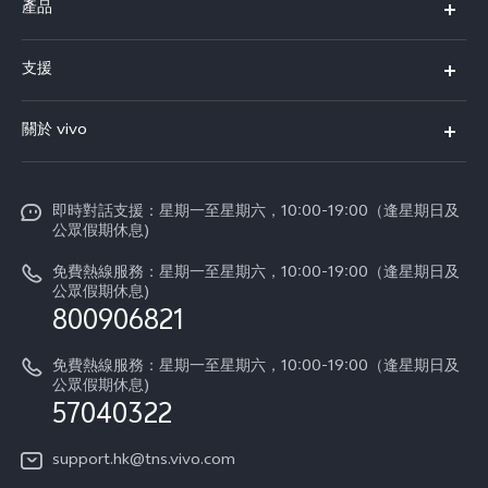
產品
X300 Pro
支援
X300
FAQs
關於 vivo
Y21d
服務中心
企業文化
V60 Lite 5G
Funtouch OS
即時對話支援：星期一至星期六，10:00-19:00（逢星期日及
新聞資訊
V60
公眾假期休息)
系統升級
vivo工作
免費熱線服務：星期一至星期六，10:00-19:00（逢星期日及
零配件價格查詢
公眾假期休息)
法律聲明
800906821
IMEI 碼驗證
關於我們
免費熱線服務：星期一至星期六，10:00-19:00（逢星期日及
維修進度
公眾假期休息)
vivo 私隱中心
57040322
保修條款
可持續性
support.hk@tns.vivo.com
客戶服務私隱聲明
vivo | 蔡司影像