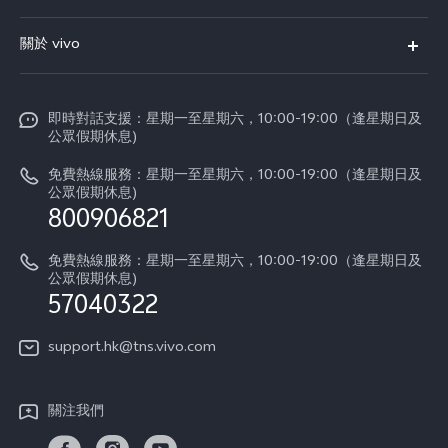
X300
FAQs
關於 vivo
Y21d
服務中心
企業文化
V60 Lite 5G
Funtouch OS
即時對話支援：星期一至星期六，10:00-19:00（逢星期日及
新聞資訊
V60
公眾假期休息)
系統升級
vivo工作
免費熱線服務：星期一至星期六，10:00-19:00（逢星期日及
零配件價格查詢
公眾假期休息)
法律聲明
800906821
IMEI 碼驗證
關於我們
免費熱線服務：星期一至星期六，10:00-19:00（逢星期日及
維修進度
公眾假期休息)
vivo 私隱中心
57040322
保修條款
可持續性
support.hk@tns.vivo.com
客戶服務私隱聲明
vivo | 蔡司影像
下載用於恢復 Log 的 LUT
關注我們