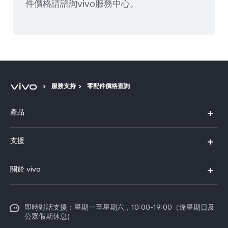
件價格請諮詢vivo服務中心。
服務支持
零配件價格查詢
產品
X300 Pro
支援
X300
FAQs
關於 vivo
Y21d
服務中心
企業文化
V60 Lite 5G
Funtouch OS
即時對話支援：星期一至星期六，10:00-19:00（逢星期日及
新聞資訊
V60
公眾假期休息)
系統升級