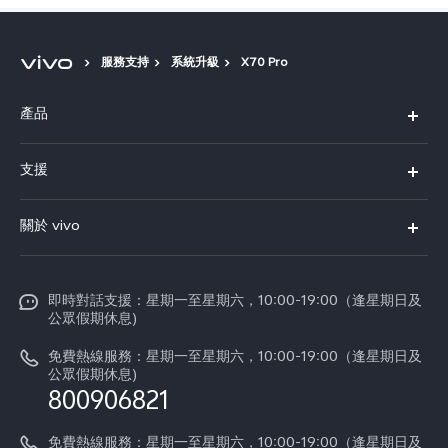
服務支持
系統升級
X70 Pro
產品
X300 Pro
支援
X300
FAQs
關於 vivo
Y21d
服務中心
企業文化
V60 Lite 5G
Funtouch OS
即時對話支援：星期一至星期六，10:00-19:00（逢星期日及
新聞資訊
V60
公眾假期休息)
系統升級
vivo工作
免費熱線服務：星期一至星期六，10:00-19:00（逢星期日及
零配件價格查詢
公眾假期休息)
法律聲明
800906821
IMEI 碼驗證
關於我們
免費熱線服務：星期一至星期六，10:00-19:00（逢星期日及