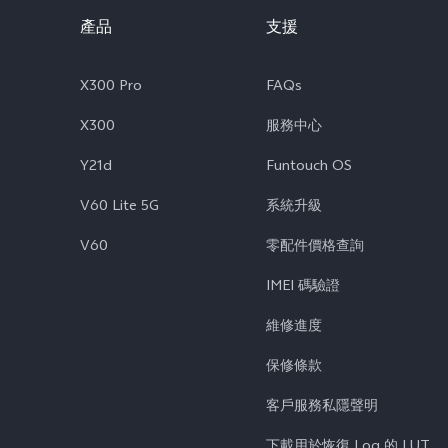
產品
支援
X300 Pro
FAQs
X300
服務中心
Y21d
Funtouch OS
V60 Lite 5G
系統升級
V60
零配件價格查詢
IMEI 碼驗證
維修進度
保修條款
客戶服務私隱聲明
下載用於恢復 Log 的 LUT