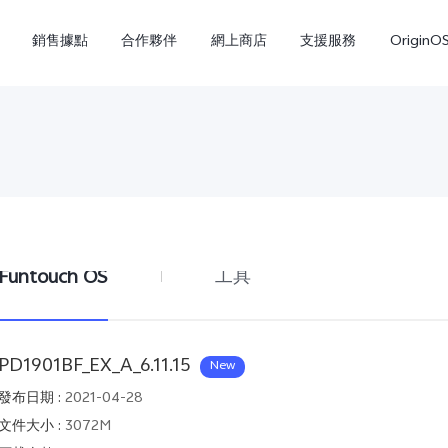
銷售據點
合作夥伴
網上商店
支援服務
OriginO
Funtouch OS
工具
Y21d
V60 Lite 5G
新品
PD1901BF_EX_A_6.11.15
New
發布日期
:
2021-04-28
文件大小
:
3072M