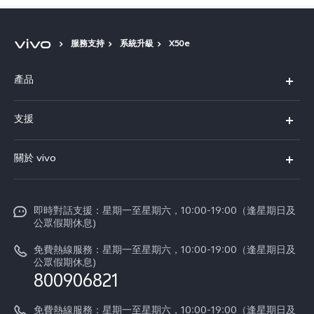
服務支持
系統升級
X50e
產品
X300 Pro
支援
X300
FAQs
關於 vivo
Y21d
服務中心
企業文化
V60 Lite 5G
Funtouch OS
即時對話支援：星期一至星期六，10:00-19:00（逢星期日及
新聞資訊
V60
公眾假期休息)
系統升級
vivo工作
免費熱線服務：星期一至星期六，10:00-19:00（逢星期日及
零配件價格查詢
公眾假期休息)
法律聲明
800906821
IMEI 碼驗證
關於我們
免費熱線服務：星期一至星期六，10:00-19:00（逢星期日及