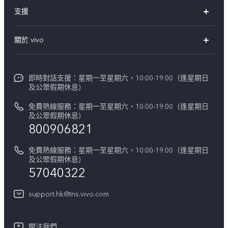
X300 Pro
支援
X300
FAQs
關於 vivo
Y21d
服務中心
企業文化
V60 Lite 5G
Funtouch OS
即時對話支援：星期一至星期六，10:00-19:00（逢星期日
新聞資訊
V60
及公眾假期休息)
系統升級
vivo工作
免費熱線服務：星期一至星期六，10:00-19:00（逢星期日
零配件價格查詢
及公眾假期休息)
法律聲明
800906821
IMEI 碼驗證
關於我們
免費熱線服務：星期一至星期六，10:00-19:00（逢星期日
維修進度
及公眾假期休息)
vivo 私隱中心
57040322
保修條款
可持續性
support.hk@tns.vivo.com
客戶服務私隱聲明
vivo | 蔡司影像
下載用於恢復 Log 的 LUT
關注我們