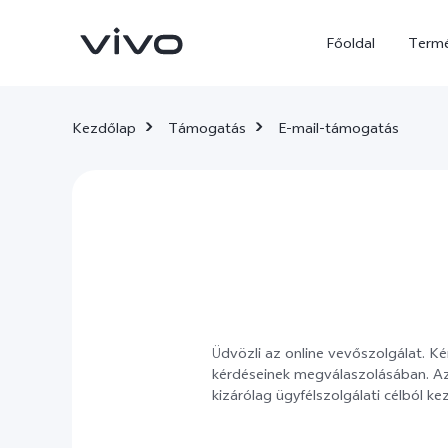
Főoldal
Term
Kezdőlap
Támogatás
E-mail-támogatás
X300 Ultra
X300 FE
új
új
Üdvözli az online vevőszolgálat. K
kérdéseinek megválaszolásában. Az 
kizárólag ügyfélszolgálati célból kez