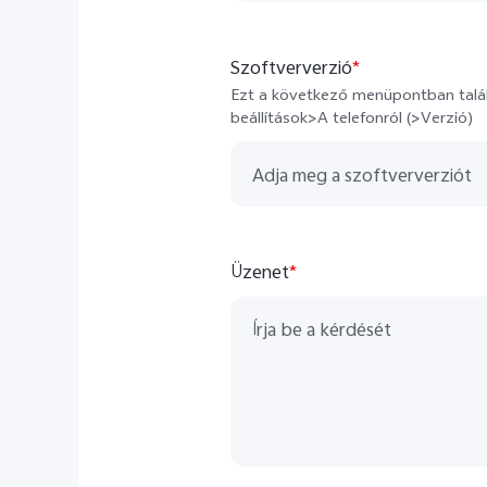
Szoftververzió
*
Ezt a következő menüpontban talál
beállítások>A telefonról (>Verzió)
Üzenet
*