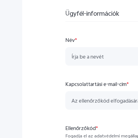
Ügyfél-információk
Név
*
Kapcsolattartási e-mail-cím
*
Ellenőrzőkód
*
Fogadja el az adatvédelmi megáll