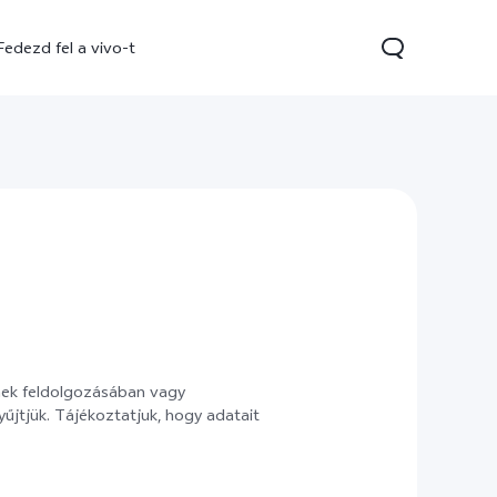
Fedezd fel a vivo-t
V70
V70 FE
Y31 5G
új
új
új
ének feldolgozásában vagy
jtjük. Tájékoztatjuk, hogy adatait