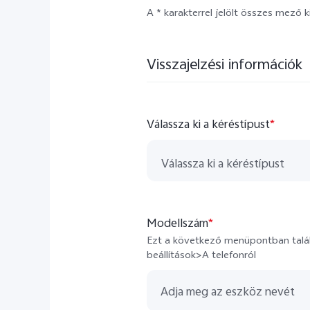
A * karakterrel jelölt összes mező k
Visszajelzési információk
Válassza ki a kéréstípust
*
Válassza ki a kéréstípust
Hungary
Modellszám
*
Hungary-complaint
Ezt a következő menüpontban talál
beállítások>A telefonról