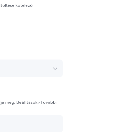
itöltése kötelező
ja meg: Beállítások>További