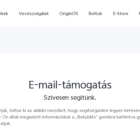
ékek
Vevőszolgálat
OriginOS
Boltok
E-Store
E-mail-támogatás
Szívesen segítünk.
X300 Pro
X300
érjük, töltse ki az alábbi mezőket, hogy segítségünkre legyen kérés
Ön által megadott információkat a „Beküldés” gombra kattintva gyű
eljük.