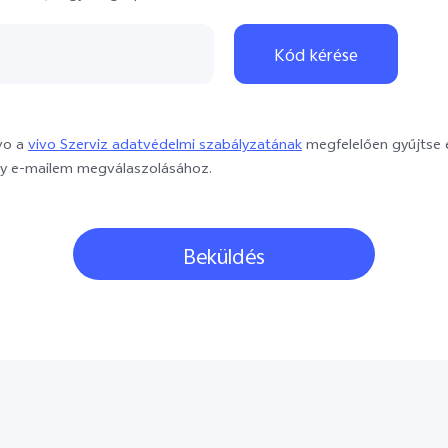
381
421
Kód kérése
34
359
vo a
vivo Szerviz adatvédelmi szabályzatának
megfelelően gyűjtse é
385
y e-mailem megválaszolásához.
30
39
Beküldés
31
48
40
386