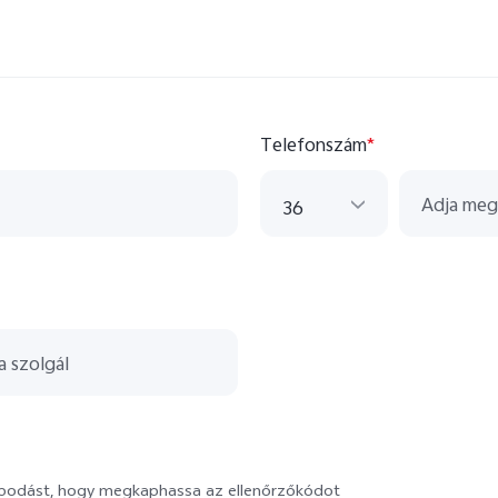
Telefonszám
*
36
36
43
420
33
49
351
apodást, hogy megkaphassa az ellenőrzőkódot