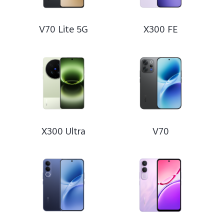
V70 Lite 5G
X300 FE
Hungary | Válasszon országot/régiót
X300 Ultra
V70