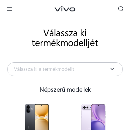
Válassza ki
termékmodelljét
Válassza ki a termékmodellt
Népszerű modellek