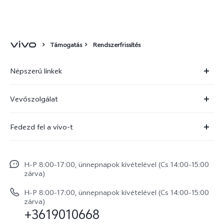
Támogatás
Rendszerfrissítés
Népszerű linkek
X300 Ultra
Vevőszolgálat
X300 FE
Szolgáltató központ
Fedezd fel a vivo-t
X300 Pro
IMEI hitelesítés
Hírek
X300
Rendszerfrissítés
H–P 8:00–17:00, ünnepnapok kivételével (Cs 14:00–15:00
Jogi szabályozás
V70
zárva)
vivo Jótállási Politika
Rólunk
V70 FE
H–P 8:00–17:00, ünnepnapok kivételével (Cs 14:00–15:00
Vevőszolgálati adatvédelmi nyilatkozat
zárva)
vivo Személyes Adatok Védelme
+3619010668
Y31 5G
LUT-ok letöltése a Log helyreállításához