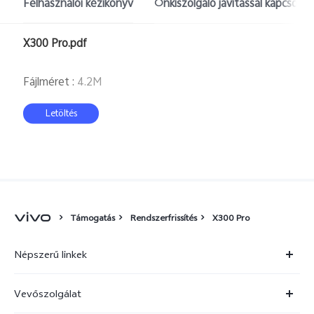
Felhasználói kézikönyv
Önkiszolgáló javítással kapcsola
Hungary | Válasszon országot/régiót
X300 Pro.pdf
Fájlméret
:
4.2M
Letöltés
Támogatás
Rendszerfrissítés
X300 Pro
Népszerű linkek
X300 Ultra
Vevőszolgálat
X300 FE