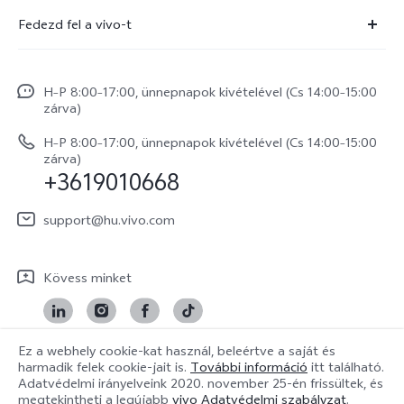
Szolgáltató központ
Fedezd fel a vivo-t
X300 Pro
IMEI hitelesítés
Hírek
X300
Rendszerfrissítés
H–P 8:00–17:00, ünnepnapok kivételével (Cs 14:00–15:00
Jogi szabályozás
V70
zárva)
vivo Jótállási Politika
Rólunk
V70 FE
H–P 8:00–17:00, ünnepnapok kivételével (Cs 14:00–15:00
Vevőszolgálati adatvédelmi nyilatkozat
zárva)
vivo Személyes Adatok Védelme
+3619010668
Y31 5G
LUT-ok letöltése a Log helyreállításához
vivo Buds Air3
support@hu.vivo.com
Kövess minket
Ez a webhely cookie-kat használ, beleértve a saját és
harmadik felek cookie-jait is.
További információ
itt található.
Hungary | Válasszon országot/régiót
Adatvédelmi irányelveink
2020. november 25-én
frissültek, és
megtekintheti a legújabb
vivo Adatvédelmi szabályzat
.