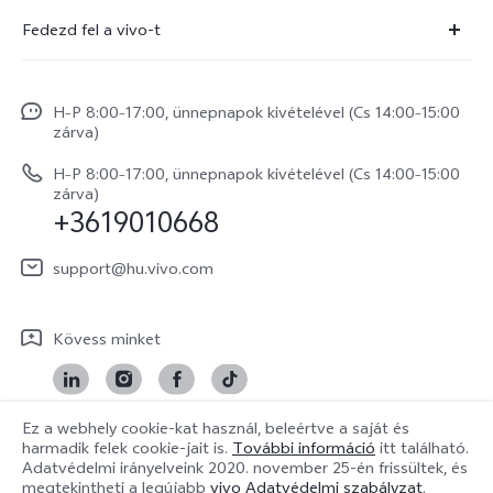
Szolgáltató központ
Fedezd fel a vivo-t
X300 Pro
IMEI hitelesítés
Hírek
X300
Rendszerfrissítés
H–P 8:00–17:00, ünnepnapok kivételével (Cs 14:00–15:00
Jogi szabályozás
V70
zárva)
vivo Jótállási Politika
Rólunk
V70 FE
H–P 8:00–17:00, ünnepnapok kivételével (Cs 14:00–15:00
Vevőszolgálati adatvédelmi nyilatkozat
zárva)
vivo Személyes Adatok Védelme
+3619010668
Y31 5G
LUT-ok letöltése a Log helyreállításához
vivo Buds Air3
support@hu.vivo.com
Kövess minket
Ez a webhely cookie-kat használ, beleértve a saját és
harmadik felek cookie-jait is.
További információ
itt található.
Hungary | Válasszon országot/régiót
Adatvédelmi irányelveink
2020. november 25-én
frissültek, és
megtekintheti a legújabb
vivo Adatvédelmi szabályzat
.