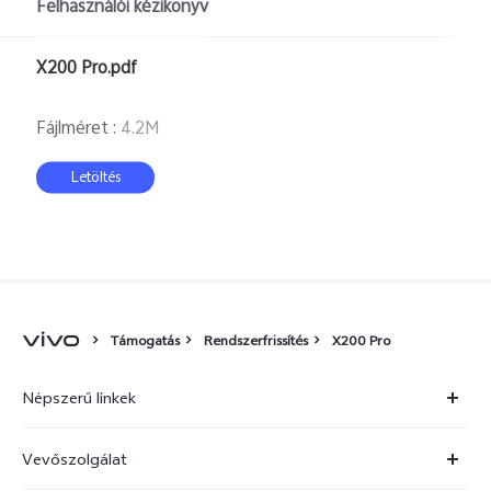
Felhasználói kézikönyv
Hungary | Válasszon országot/régiót
X200 Pro.pdf
Fájlméret
:
4.2M
Letöltés
Támogatás
Rendszerfrissítés
X200 Pro
Népszerű linkek
X300 Ultra
Vevőszolgálat
X300 FE