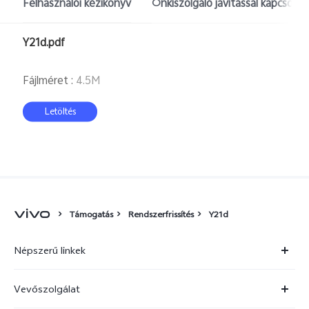
Felhasználói kézikönyv
Önkiszolgáló javítással kapcsola
Hungary | Válasszon országot/régiót
Y21d.pdf
Fájlméret
:
4.5M
Letöltés
Támogatás
Rendszerfrissítés
Y21d
Népszerű linkek
X300 Ultra
Vevőszolgálat
X300 FE