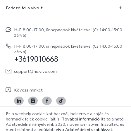
Szolgáltató központ
Fedezd fel a vivo-t
X300 Pro
IMEI hitelesítés
Hírek
X300
Rendszerfrissítés
H–P 8:00–17:00, ünnepnapok kivételével (Cs 14:00–15:00
Jogi szabályozás
V70
zárva)
vivo Jótállási Politika
Rólunk
V70 FE
H–P 8:00–17:00, ünnepnapok kivételével (Cs 14:00–15:00
Vevőszolgálati adatvédelmi nyilatkozat
zárva)
vivo Személyes Adatok Védelme
+3619010668
Y31 5G
LUT-ok letöltése a Log helyreállításához
vivo Buds Air3
support@hu.vivo.com
Kövess minket
Ez a webhely cookie-kat használ, beleértve a saját és
harmadik felek cookie-jait is.
További információ
itt található.
Hungary | Válasszon országot/régiót
Adatvédelmi irányelveink
2020. november 25-én
frissültek, és
megtekintheti a legújabb
vivo Adatvédelmi szabályzat
.