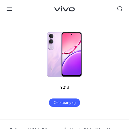
Y21d
Oktatóanyag