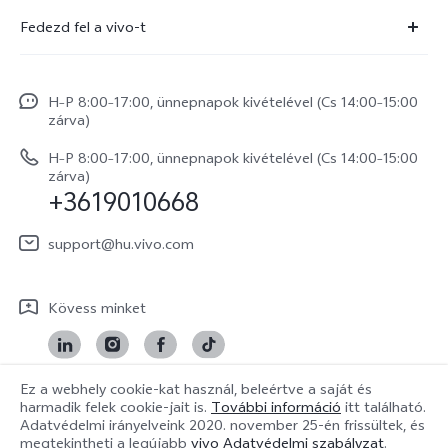
Szolgáltató központ
Fedezd fel a vivo-t
X300 Pro
IMEI hitelesítés
Hírek
X300
Rendszerfrissítés
H–P 8:00–17:00, ünnepnapok kivételével (Cs 14:00–15:00
Jogi szabályozás
V70
zárva)
vivo Jótállási Politika
Rólunk
V70 FE
H–P 8:00–17:00, ünnepnapok kivételével (Cs 14:00–15:00
Vevőszolgálati adatvédelmi nyilatkozat
zárva)
vivo Személyes Adatok Védelme
+3619010668
Y31 5G
LUT-ok letöltése a Log helyreállításához
vivo Buds Air3
support@hu.vivo.com
Kövess minket
Ez a webhely cookie-kat használ, beleértve a saját és
harmadik felek cookie-jait is.
További információ
itt található.
Hungary | Válasszon országot/régiót
Adatvédelmi irányelveink
2020. november 25-én
frissültek, és
megtekintheti a legújabb
vivo Adatvédelmi szabályzat
.