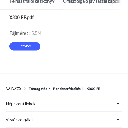
Felhasználói kézikönyv
Önkiszolgáló javítással kapcsola
Hungary | Válasszon országot/régiót
X300 FE.pdf
Fájlméret
:
5.5M
Letöltés
Támogatás
Rendszerfrissítés
X300 FE
Népszerű linkek
X300 Ultra
Vevőszolgálat
X300 FE