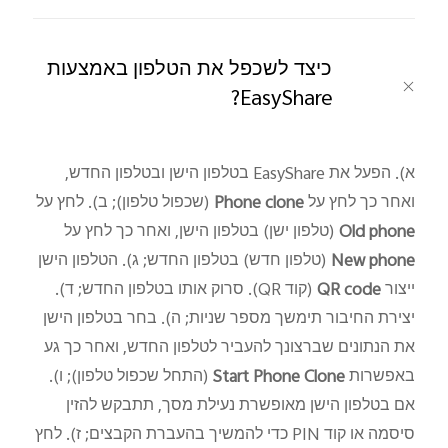
כיצד לשכפל את הטלפון באמצעות
‎EasyShare‎‏?
א). הפעל את
‎EasyShare‎
‏ בטלפון הישן ובטלפון החדש,
ואחר כך לחץ על
‎Phone clone‎
(שכפול טלפון); ב). לחץ על
‎Old phone‎
(טלפון ישן) בטלפון הישן, ואחר כך לחץ על
‎New phone‎
(טלפון חדש) בטלפון החדש; ג). הטלפון הישן
ייצור
‎QR code‎
(קוד
‎QR‎
‏). סרוק אותו בטלפון החדש; ד).
יצירת החיבור תימשך מספר שניות; ה). בחר בטלפון הישן
את הנתונים שברצונך להעביר לטלפון החדש, ואחר כך גע
באפשרות
‎Start Phone Clone‎
(התחל שכפול טלפון); ו).
אם בטלפון הישן מאופשרת נעילת מסך, תתבקש להזין
סיסמה או קוד
‎PIN‎
‏ כדי להמשיך בהעברת הקבצים; ז). לחץ