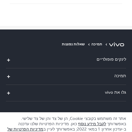
תמיכה
שאלות נפוצות
לינקים פופולריים
V29 Lite
תמיכה
Y36
אימות מספר IMEI
גלו את vivo
Y76 5G
עדכון מערכת
תקנון
Y33s
תקנון שירות
service@il.vivo.com
אודותינו
אתר זה משתמש בקובצי Cookie, הן של צד והן של צד שלישי.
Y21
הצהרת הפרטיות לשירות הלקוחות
באפשרותך
לקבל מידע נוסף
כאן. מדיניות הפרטיות שלנו עדכנה
קיימא
ב-
עדכון אחרון: 1 במאי 2022
; באפשרותך לעיין ב
מדיניות הפרטיות של
Y22s