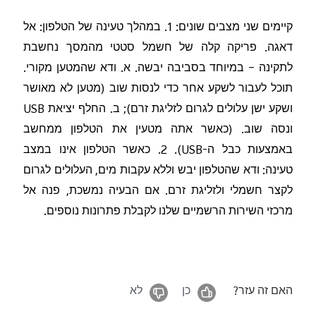
קיימים שני מצבים שונים: 1. במהלך טעינה של הטלפון: אל
דאגה. פריקה קלה של חשמל סטטי מהמסך נחשבת
לתקינה – במיוחד בסביבה יבשה. א. ודא שהמטען מקורי.
תוכל לעבור לשקע אחר כדי לנסות שוב (מטען לא מאושר
ושקע ישן עלולים לגרום לזליגת זרם); ב. החלף יציאת
‎USB‎
ונסה שוב. (כאשר אתה מטעין את הטלפון ממחשב
באמצעות כבל ה-
‎USB‎
‏). 2. כאשר הטלפון אינו במצב
טעינה: ודא שהטלפון יבש וללא עקבות מים, העלולים לגרום
לקצר חשמלי ולזליגת זרם. אם הבעיה נמשכת, פנה אל
מרכזי השירות הרשמיים שלנו לקבלת פתרונות נוספים.
האם זה עזר?
כן
לא