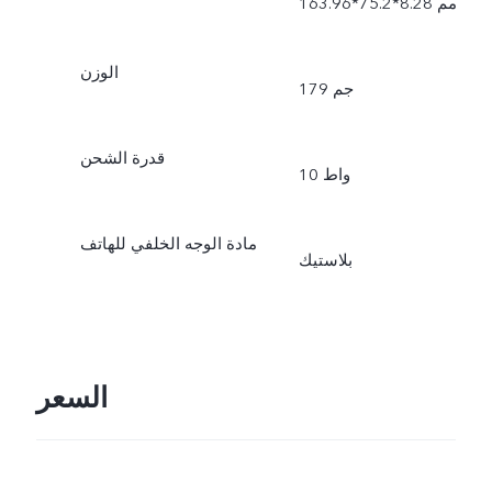
163.96*75.2*8.28 مم
الوزن
179 جم
قدرة الشحن
10 واط
مادة الوجه الخلفي للهاتف
بلاستيك
السعر