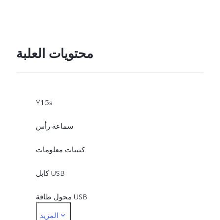
محتويات العلبة
Y15s
سماعة رأس
كتيبات معلومات
كابل USB
محول طاقة USB
المزيد