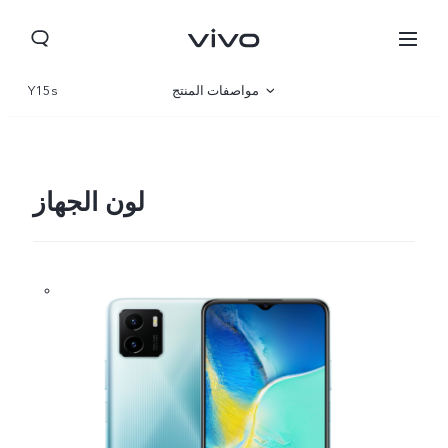
مواصفات المنتج
Y15s
نظرة عامة
صالة العرض
لون الجهاز
Iraq | حدد البلد/المنطقة