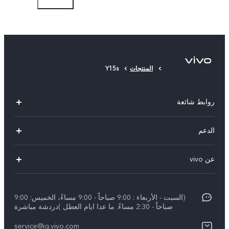
أداة إخراج البطاقات
حافظة الهاتف
غشاء حماية (مثبت)
المنتجات
Y15s
روابط شائعة
Y29(New)
الدعم
Y28
الاسئلة الشائعة
عن vivo
V30 Lite
مراكز الصيانة
معلومات عن الشركة
V40 5G
Funtouch OS
(السبت - الأربعاء : 9:00 صباحاً - 9:00 مساءً، الخميس: 9:00
الإشعارات القانونية
V40 Lite 4G
صباحاً - 2:30 مساءً. ما عدا ايام العطل )دردشة مباشرة
تحديثات النظام
نبذة عنا
كل الموديلات
service@iq.vivo.com