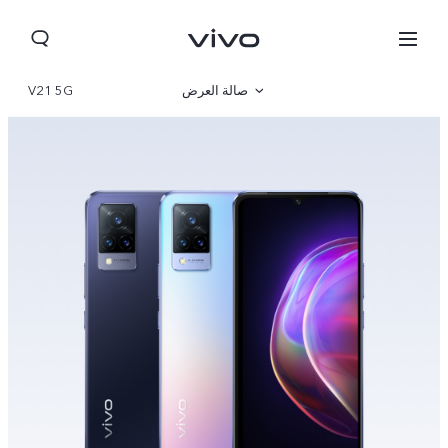
صالة العرض
V21 5G
نظرة عامة
مواصفات المنتج
Iraq | حدد البلد/المنطقة