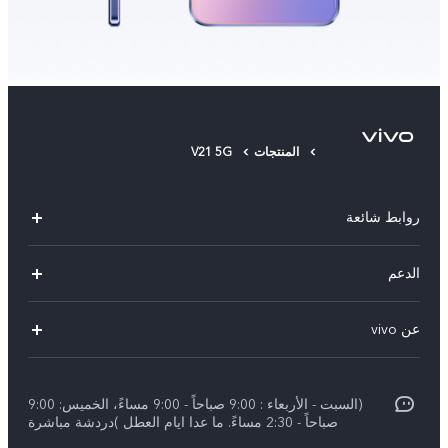
المنتجات
V21 5G
روابط شائعة
Y29(New)
الدعم
Y28
الاسئلة الشائعة
عن vivo
V30 Lite
مراكز الصيانة
معلومات عن الشركة
V40 5G
Funtouch OS
(السبت - الأربعاء : 9:00 صباحاً - 9:00 مساءً، الخميس: 9:00
الإشعارات القانونية
V40 Lite 4G
صباحاً - 2:30 مساءً. ما عدا ايام العطل )دردشة مباشرة
تحديثات النظام