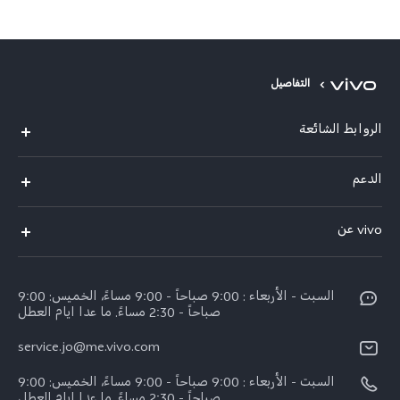
وتكنولوجيا التمكين
التفاصيل
الروابط الشائعة
V40 Lite 4G(New)
الدعم
Y19s(New)
FAQs
vivo عن
Y28(New)
مركز الخدمة
معلومات
V30 Lite
Funtouch OS
السبت - الأربعاء : 9:00 صباحاً - 9:00 مساءً، الخميس: 9:00
اضغط
Y03
صباحاً - 2:30 مساءً. ما عدا ايام العطل
مصادقة IMEI
الإشعارات القانونية
كل الموديلات
service.jo@me.vivo.com
اسعار قطع الغيار
نبذة عنا
السبت - الأربعاء : 9:00 صباحاً - 9:00 مساءً، الخميس: 9:00
تحديثات النظام