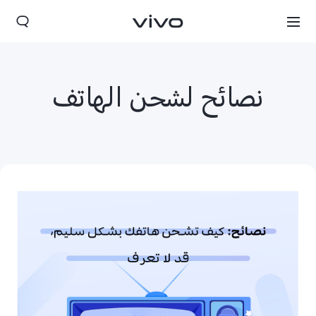
نصائح لشحن الهاتف
Jordan | حدد البلد/المنطقة