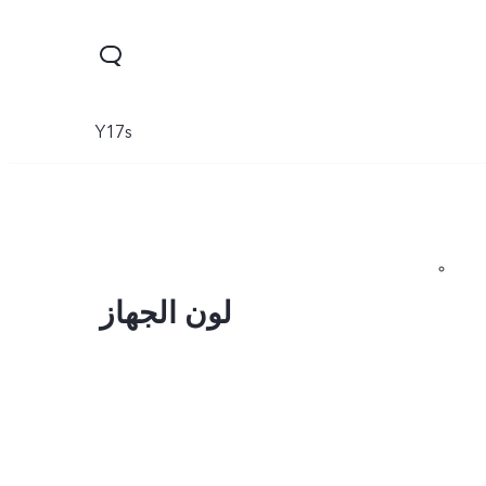
Y17s
لون الجهاز
Y28
Y19s
Y29
جديد
جديد
جديد