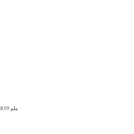
163.74 × 75.43 × 8.09 ملم