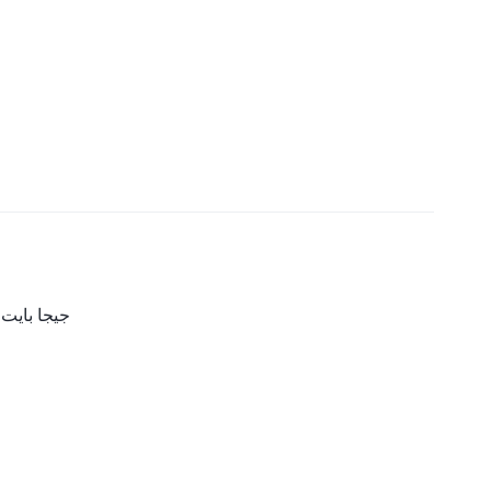
4 جيجا بايت + 128 جيجا