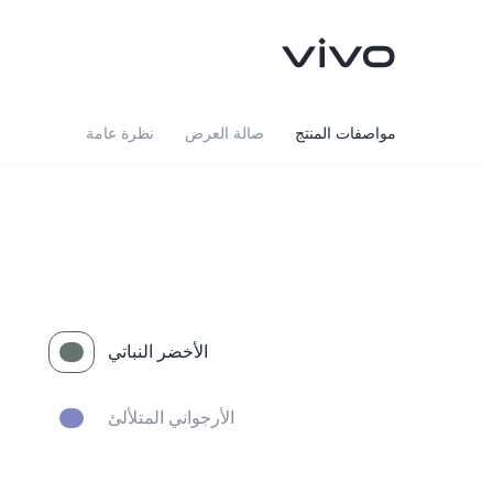
مواصفات المنتج
صالة العرض
نظرة عامة
الأخضر النباتي
V40 Lite 4G
V50 Lite
جديد
جديد
الأرجواني المتلألئ