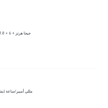
2 × 2.0 جيجا هرتز + 6 × 1.8 جيجا هرتز
5000 مللي أمبير/ساعة 