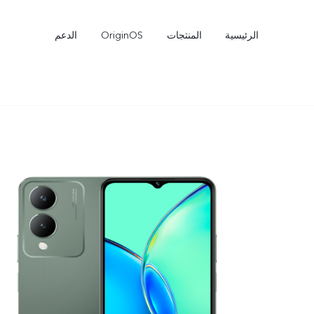
الرئيسية
المنتجات
OriginOS
الدعم
Y04
V30 Lite
جديد