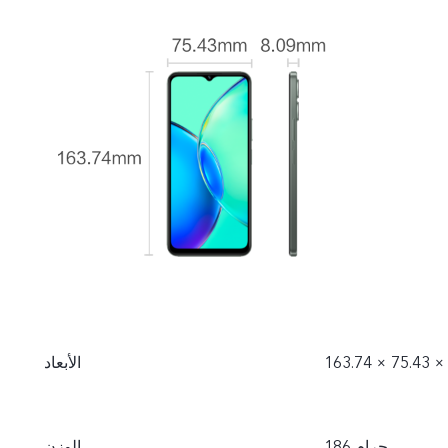
الأبعاد
186 جرام
الوزن