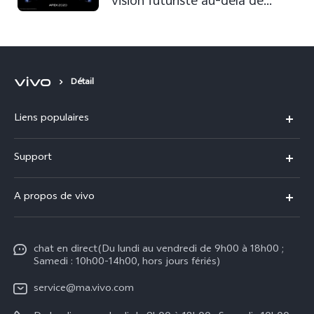
vision futuriste au-delà de
l'imagination
Détail
Liens populaires
Y31d
Support
V70 FE
FAQs
A propos de vivo
V60 Lite
Centre de Services
Info
Y21d
Funtouch OS
chat en direct(Du lundi au vendredi de 9h00 à 18h00 ;
Presse
Y29
Samedi : 10h00-14h00, hors jours fériés)
Authentification IMEI
Mentions légales
Y04
service@ma.vivo.com
Prix des pièces de rechange
À propos de vivo