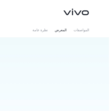
المواصفات
المعرض
نظرة عامة
V70 FE
Y05
جديد
جديد