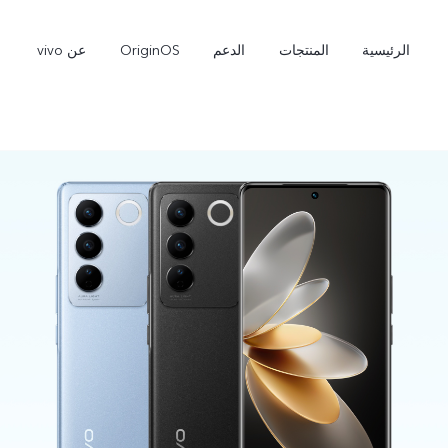
الرئيسية
المنتجات
الدعم
OriginOS
عن vivo
V60 Lite
Y31d
جديد