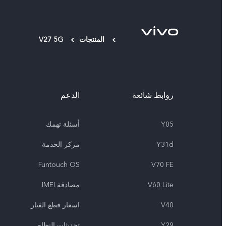
المنتجات
V27 5G
روابط شائعة
الدعم
Y05
أسئلة تهمك
Y31d
مركز الخدمة
Funtouch OS
V70 FE
V60 Lite
مصادقة IMEI
V40
اسعار قطع الغيار
Y29
تحديثات النظام