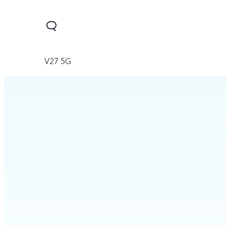
V27 5G
Y04