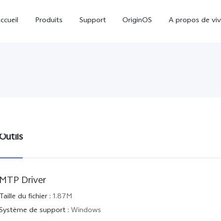
ccueil
Produits
Support
OriginOS
A propos de vi
Outils
Y31d
V60 Lite
nouveau
MTP Driver
Taille du fichier
:
1.87M
Système de support
:
Windows