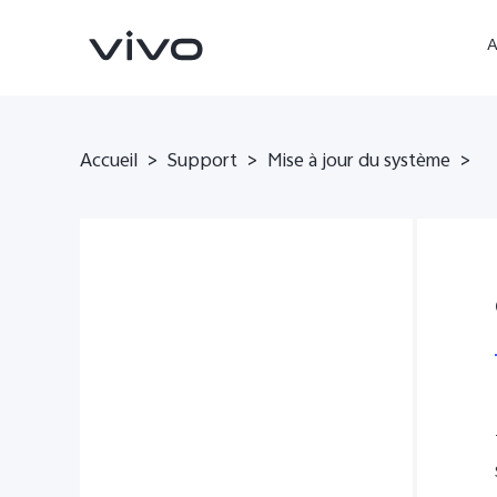
A
Accueil
>
Support
>
Mise à jour du système
>
Y05
V70 FE
nouveau
nouveau