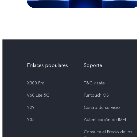
Enlaces populares
Soporte
X300 Pro
T&C v.safe
V60 Lite 5G
Funtouch OS
Y29
Centro de servicio
Y05
Autenticación de IMEI
Consulta el Precio de los