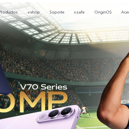
Productos
v.shop
Soporte
v.safe
OriginOS
Ace
V70 FE
Y05
T5
nuevo
nuevo