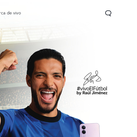
rca de vivo
 Pro
T5
nuevo
nuevo