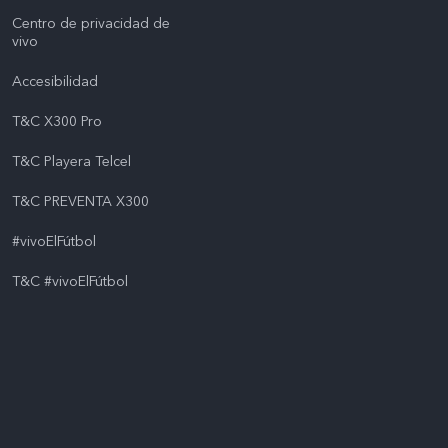
Centro de privacidad de
vivo
Accesibilidad
T&C X300 Pro
T&C Playera Telcel
T&C PREVENTA X300
#vivoElFútbol
T&C #vivoElFútbol