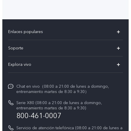
Enlaces populares
X300 Pro
Soporte
V60 Lite 5G
T&C v.safe
Explora vivo
Y29
Funtouch OS
Noticias
Y05
Centro de servicio
Chat en vivo（08:00 a 21:00 de lunes a domingo,
La vida en vivo
entrenamiento martes de 8:30 a 9:30）
Autenticación de IMEI
Acerca de nosotros
Serie X80 (08:00 a 21:00 de lunes a domingo,
Consulta el Precio de los Repuestos
entrenamiento martes de 8:30 a 9:30)
Avisos legales
800-461-0007
Manual de usuario
Sostenibilidad
Servicio de atención telefónica (08:00 a 21:00 de lunes a