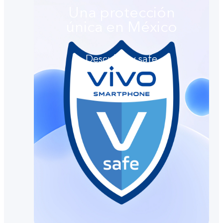
Una protección
única en México
Descubre v.safe