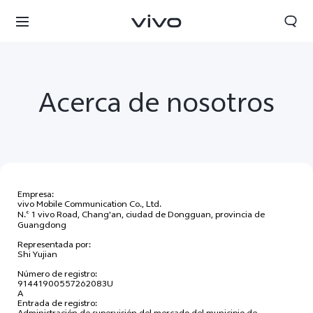
Acerca de nosotros
Empresa:
vivo Mobile Communication Co., Ltd.
N.º 1 vivo Road, Chang'an, ciudad de Dongguan, provincia de
Guangdong
Representada por:
Shi Yujian
Número de registro:
Nicaragua | Seleccione país/región
91441900557262083U
A
Entrada de registro:
Administración de supervisión del mercado del municipio de