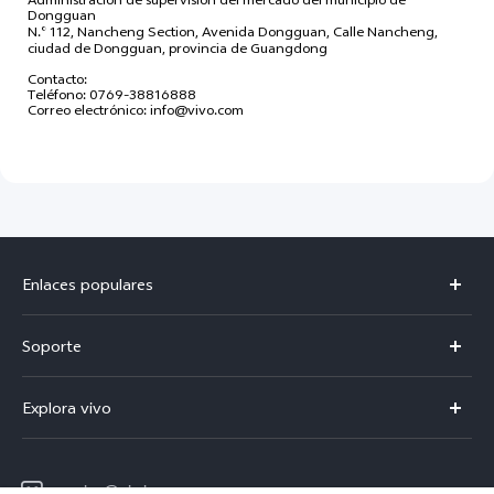
Dongguan
N.º 112, Nancheng Section, Avenida Dongguan, Calle Nancheng,
ciudad de Dongguan, provincia de Guangdong
Contacto:
Teléfono: 0769-38816888
Correo electrónico: info@vivo.com
Enlaces populares
Y21d
Soporte
Centro de servicio
Explora vivo
Verificación de IMEI
Avisos legales
Consulta el Precio de los Repuestos
service@ni.vivo.com