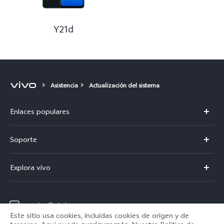
Y21d
Asistencia
Actualización del sistema
Enlaces populares
Y21d
Soporte
Centro de servicio
Explora vivo
Verificación de IMEI
Avisos legales
Consulta el Precio de los Repuestos
service@ni.vivo.com
Acerca de nosotros
Este sitio usa cookies, incluidas cookies de origen y de
Manual de usuario