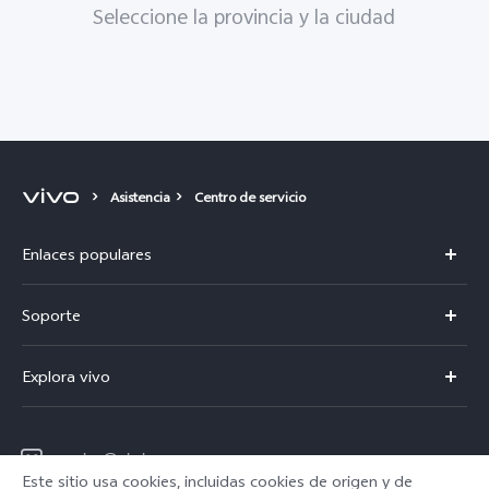
Seleccione la provincia y la ciudad
Asistencia
Centro de servicio
Enlaces populares
Y21d
Soporte
Centro de servicio
Explora vivo
Verificación de IMEI
Avisos legales
Consulta el Precio de los Repuestos
service@ni.vivo.com
Acerca de nosotros
Este sitio usa cookies, incluidas cookies de origen y de