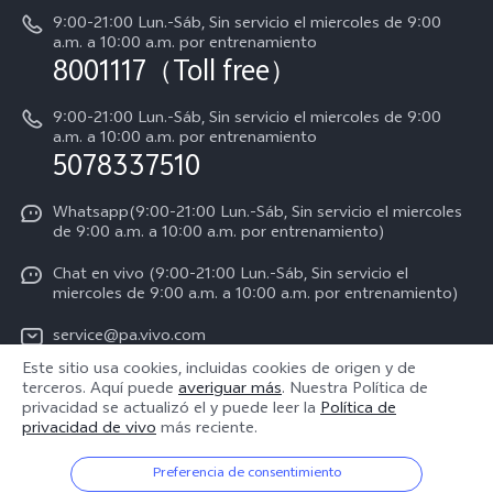
Manual de usuario
9:00-21:00 Lun.-Sáb, Sin servicio el miercoles de 9:00
Acerca de nosotros
a.m. a 10:00 a.m. por entrenamiento
Instrucciones de la garantía de vivo
8001117（Toll free）
Centro de privacidad de vivo
Declaración de privacidad para Servicio
9:00-21:00 Lun.-Sáb, Sin servicio el miercoles de 9:00
a.m. a 10:00 a.m. por entrenamiento
Consulta el Precio de los Repuestos
5078337510
Whatsapp(9:00-21:00 Lun.-Sáb, Sin servicio el miercoles
de 9:00 a.m. a 10:00 a.m. por entrenamiento)
Chat en vivo (9:00-21:00 Lun.-Sáb, Sin servicio el
miercoles de 9:00 a.m. a 10:00 a.m. por entrenamiento)
service@pa.vivo.com
Este sitio usa cookies, incluidas cookies de origen y de
terceros. Aquí puede
averiguar más
. Nuestra Política de
Panama | Seleccione país/región
privacidad se actualizó el
y puede leer la
Política de
privacidad de vivo
más reciente.
Preferencia de consentimiento