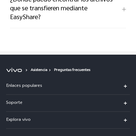
¿Dónde puedo encontrar los archivos
que se transfieren mediante
EasyShare?
Asistencia
Preguntas frecuentes
Enlaces populares
V50
Soporte
V50 Lite
Centro de servicio
Explora vivo
Y19s
Verificación de IMEI
Avisos legales