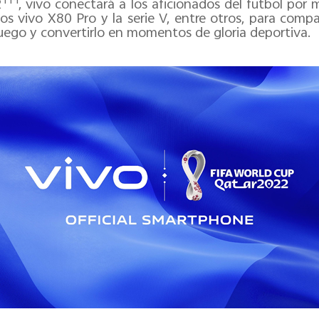
TM
2
, vivo conectará a los aficionados del futbol por 
os vivo X80 Pro y la serie V, entre otros, para comp
uego y convertirlo en momentos de gloria deportiva.