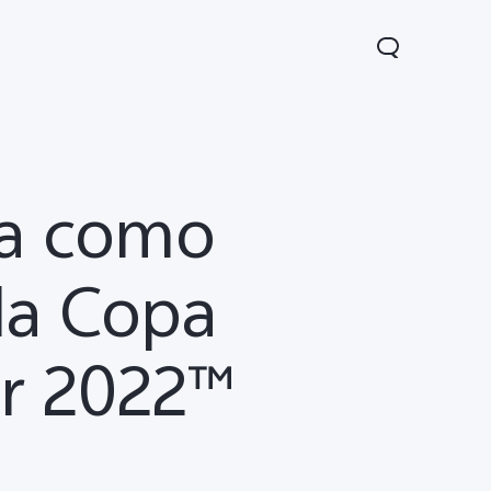
ra como
la Copa
ar 2022™
1 5G
Y05
Y31 5G
nuevo