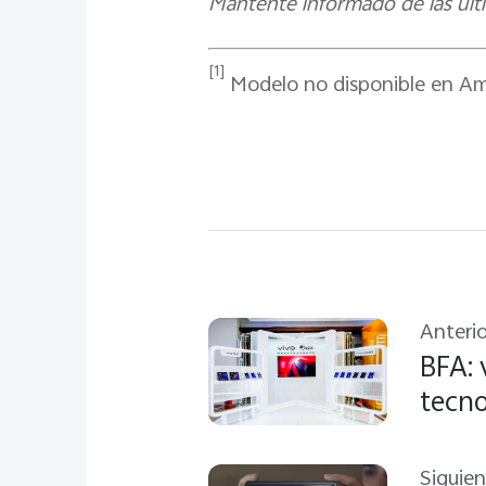
Mantente informado de las últ
[1]
Modelo no disponible en Am
Anterio
BFA: 
tecno
Siguie