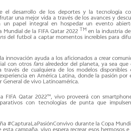
e el desarrollo de los deportes y la tecnología com
frutar una mejor vida a través de los avances y desc
á un papel integral en hospedar un evento abiert
TM
pa Mundial de la FIFA Qatar 2022
en la industria de
ans
del futbol a captar momentos increíbles para difund
la innovación ayuda a los aficionados a crear comu
ial con otros
fans
alrededor del planeta, ya sea que d
través de cualquiera de los modelos disponibles e
experiencia en América Latina, donde la pasión por el
 General de vivo Latinoamérica.
a FIFA Qatar 2022™, vivo proveerá con smartphones
eparativos con tecnologías de punta que impulsen
aña #CapturaLaPasiónConvivo durante la Copa Mundia
de esta campaña, vivo espera recrear esos hermosos 