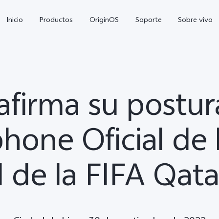
Inicio
Productos
OriginOS
Soporte
Sobre vivo
eafirma su postu
hone Oficial de 
 de la FIFA Qat
V70 FE
Y21 5G
Y1
nuevo