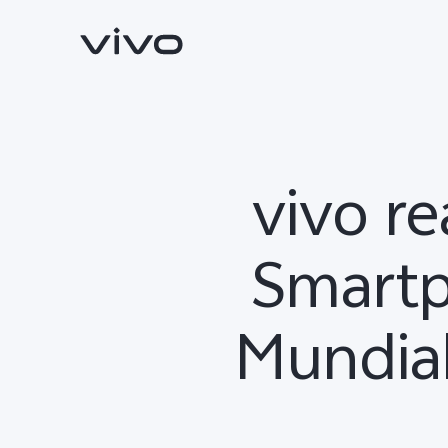
vivo r
Smartp
Mundial
X300 Pro
V70
nuevo