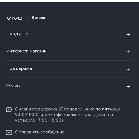
Детали
Продукты
X300 Ultra
Интернет-магазин
X300 FE
X200 FE
Поддержка
V70 FE
V60 5G
Ремонт с доставкой
V70
O vivo
V60 Lite
FAQs
Y31d
Общая информация
V50 Lite
Funtouch OS
Y11d
Oнлайн поддержка (С понедельника по пятницу:
Пресс-центр
V40 Lite
9:00–18:00 кроме официальных праздников и
Сервисные центры
четверга 17:00–18:00)
Y05
Карьера в vivo
V30 Lite
IMEI аутентификация
Отправить сообщение
Юридическая информация