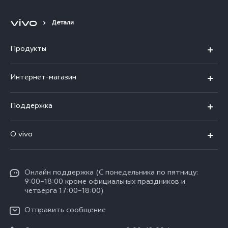
Детали
Продукты
X300 Ultra
Интернет-магазин
X300 FE
X200 FE
Поддержка
V70 FE
V60 5G
Ремонт с доставкой
V70
O vivo
V60 Lite
FAQs
Y31d
Общая информация
V50 Lite
Funtouch OS
Y11d
Oнлайн поддержка (С понедельника по пятницу:
Пресс-центр
V40 Lite
9:00–18:00 кроме официальных праздников и
Сервисные центры
четверга 17:00–18:00)
Y05
Карьера в vivo
V30 Lite
IMEI аутентификация
Отправить сообщение
Юридическая информация
Y29