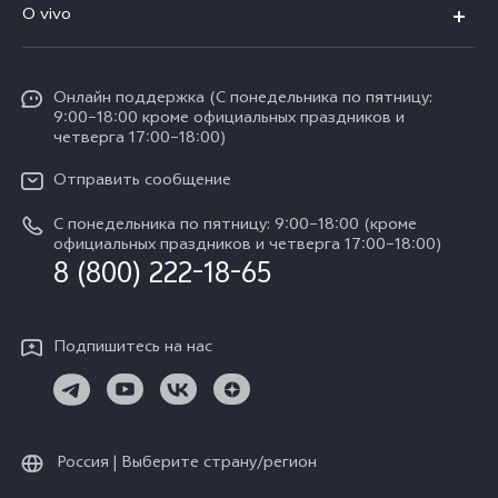
V70
O vivo
V60 Lite
FAQs
Y31d
Общая информация
V50 Lite
Funtouch OS
Y11d
Oнлайн поддержка (С понедельника по пятницу:
Пресс-центр
V40 Lite
9:00–18:00 кроме официальных праздников и
Сервисные центры
четверга 17:00–18:00)
Y05
Карьера в vivo
V30 Lite
IMEI аутентификация
Отправить сообщение
Юридическая информация
Y29
Запрос стоимости запчастей
С понедельника по пятницу: 9:00–18:00 (кроме
О нас
официальных праздников и четверга 17:00–18:00)
Y04s
8 (800) 222-18-65
Обновление системы
Социальная ответственность
Y04
Инструкции по гарантии vivo
Центр конфиденциальности vivo
Подпишитесь на нас
Скачать LUT для Log-восстановления
Россия | Выберите страну/регион