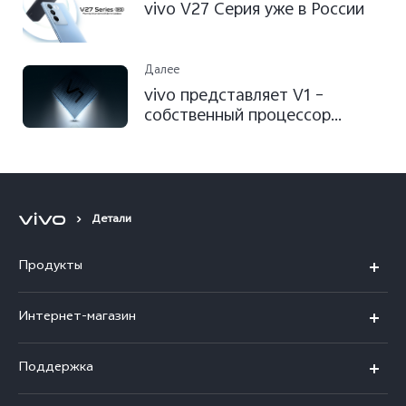
vivo V27 Серия уже в России
Далее
vivo представляет V1 –
собственный процессор
обработки изображения
Детали
Продукты
X300 Ultra
Интернет-магазин
X300 FE
X200 FE
Поддержка
V70 FE
V60 5G
Ремонт с доставкой