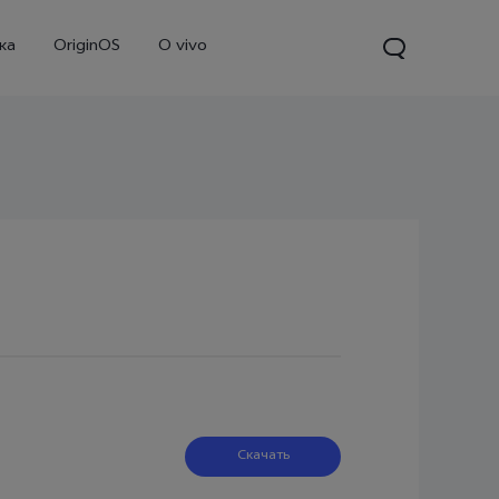
ка
OriginOS
O vivo
V70
Y31d
Новинка
Скачать