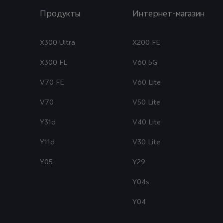
Продукты
Интернет-магазин
X300 Ultra
X200 FE
X300 FE
V60 5G
V70 FE
V60 Lite
V70
V50 Lite
Y31d
V40 Lite
Y11d
V30 Lite
Y05
Y29
Y04s
Y04