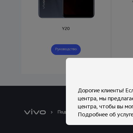
Y20
Руководство
Дорогие клиенты! Ес
центра, мы предлага
центра, чтобы вы мо
Поддержка
Обновление систем
Подробнее об услуге