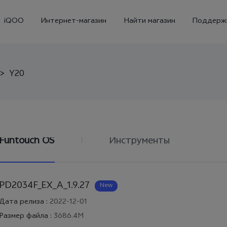
iQOO
Интернет-магазин
Найти магазин
Поддерж
>
Y20
Funtouch OS
Инструменты
X300
X300 FE
Новинка
PD2034F_EX_A_1.9.27
New
Дата релиза
:
2022-12-01
Размер файла
:
3686.4M